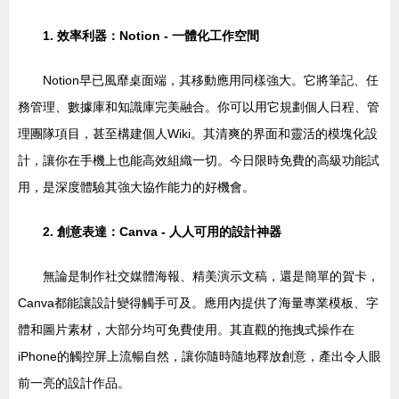
1. 效率利器：Notion - 一體化工作空間
Notion早已風靡桌面端，其移動應用同樣強大。它將筆記、任
務管理、數據庫和知識庫完美融合。你可以用它規劃個人日程、管
理團隊項目，甚至構建個人Wiki。其清爽的界面和靈活的模塊化設
計，讓你在手機上也能高效組織一切。今日限時免費的高級功能試
用，是深度體驗其強大協作能力的好機會。
2. 創意表達：Canva - 人人可用的設計神器
無論是制作社交媒體海報、精美演示文稿，還是簡單的賀卡，
Canva都能讓設計變得觸手可及。應用內提供了海量專業模板、字
體和圖片素材，大部分均可免費使用。其直觀的拖拽式操作在
iPhone的觸控屏上流暢自然，讓你隨時隨地釋放創意，產出令人眼
前一亮的設計作品。