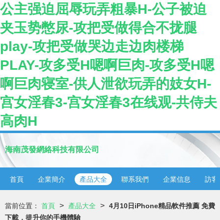
公主强迫屈辱玩弄粗暴H-公子被迫
夹玉势憋尿-攻把受做得合不拢腿
play-攻把受做哭边走边肉楼梯
PLAY-攻多受H嗯啊巨肉-攻多受H嗯
啊巨肉寝室-供人泄欲玩弄的妓女H-
宫女淫春3-宫女淫春3在线观-共侍夫
高肉H
海南茂發網絡科技有限公司
首頁
企業簡介
產品大全
聯系我們
企業信息
訪客
>
>
當前位置：
首頁
產品大全
4月10日iPhone精品軟件推薦 免費
下載，提升你的手機體驗