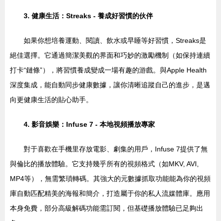
3. 健康生活：Streaks - 養成好習慣的伙伴
如果你想培養運動、閱讀、飲水或早睡等好習慣，Streaks是
絕佳選擇。它通過簡潔美觀的界面和巧妙的激勵機制（如保持連續
打卡“鏈條”），將習慣養成變成一場有趣的游戲。與Apple Health
深度集成，能自動同步健康數據，讓你清晰追蹤自己的進步，是邁
向更健康生活的貼心助手。
4. 影音娛樂：Infuse 7 - 本地視頻播放專家
對于喜歡在手機里存放電影、劇集的用戶，Infuse 7提供了無
與倫比的播放體驗。它支持幾乎所有的視頻格式（如MKV, AVI,
MP4等），無需繁瑣轉碼。其強大的元數據抓取功能能為你的視頻
庫自動匹配精美的海報和簡介，打造屬于你的私人流媒體庫。應用
本身免費，部分高級解碼功能需訂閱，但基礎播放體驗已足夠出