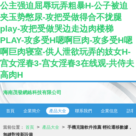
公主强迫屈辱玩弄粗暴H-公子被迫
夹玉势憋尿-攻把受做得合不拢腿
play-攻把受做哭边走边肉楼梯
PLAY-攻多受H嗯啊巨肉-攻多受H嗯
啊巨肉寝室-供人泄欲玩弄的妓女H-
宫女淫春3-宫女淫春3在线观-共侍夫
高肉H
海南茂發網絡科技有限公司
首頁
企業簡介
產品大全
聯系我們
企業信息
訪客
>
>
當前位置：
首頁
產品大全
手機克隆軟件推薦 輕松遷移數據，
無縫對接新設備