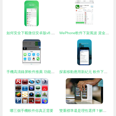
如何安全下載微信安卓版v8.0.50 以西門手游網為例
WePhone軟件下架風波 資金鏈疑云籠罩，用戶服務中斷引擔憂
手機高清錄屏軟件推薦 功能、特點與選擇指南
探索移動應用新紀元 軟件下載v1.0與3454手機軟件
哪三個手機軟件你真正需要
雙重標準還是理性選擇？解析公眾對手機軟件責任的差異化期待